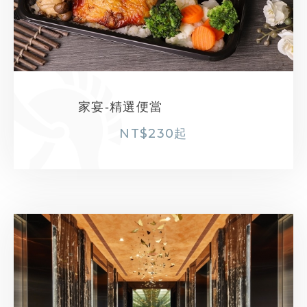
家宴-精選便當
NT$
230
起