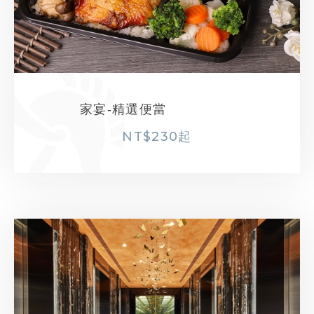
家宴-精選便當
NT$
230
起